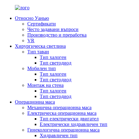
Относно Уанью
Сертификати
Често задавани въпроси
Производство и преработка
VR
Хирургическа светлина
Тип таван
Тип халоген
Тип светодиод
Мобилен тип
Тип халоген
Тип светодиод
Монтаж на стена
Тип халоген
Тип светодиод
Операционна маса
Механична операционна маса
Електрическа операционна маса
Тип електрически двигател
Електрически хидравличен тип
Гинекологична операционна маса
Хидравличен тип