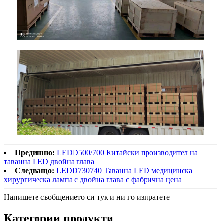
Предишно:
LEDD500/700 Китайски производител на
таванна LED двойна глава
Следващо:
LEDD730740 Таванна LED медицинска
хирургическа лампа с двойна глава с фабрична цена
Напишете съобщението си тук и ни го изпратете
Категории продукти