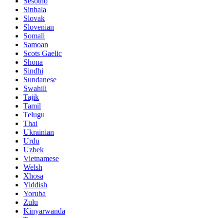
Sesotho
Sinhala
Slovak
Slovenian
Somali
Samoan
Scots Gaelic
Shona
Sindhi
Sundanese
Swahili
Tajik
Tamil
Telugu
Thai
Ukrainian
Urdu
Uzbek
Vietnamese
Welsh
Xhosa
Yiddish
Yoruba
Zulu
Kinyarwanda