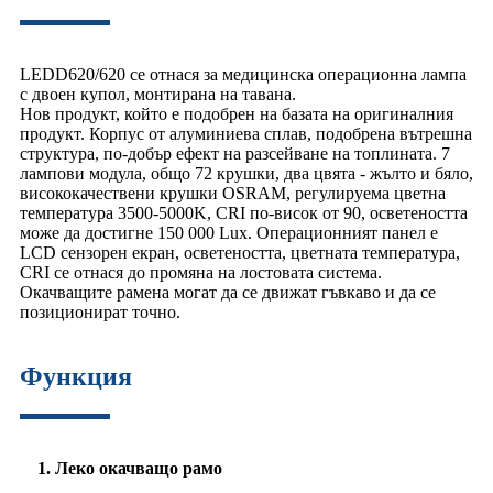
LEDD620/620 се отнася за медицинска операционна лампа
с двоен купол, монтирана на тавана.
Нов продукт, който е подобрен на базата на оригиналния
продукт. Корпус от алуминиева сплав, подобрена вътрешна
структура, по-добър ефект на разсейване на топлината. 7
лампови модула, общо 72 крушки, два цвята - жълто и бяло,
висококачествени крушки OSRAM, регулируема цветна
температура 3500-5000K, CRI по-висок от 90, осветеността
може да достигне 150 000 Lux. Операционният панел е
LCD сензорен екран, осветеността, цветната температура,
CRI се отнася до промяна на лостовата система.
Окачващите рамена могат да се движат гъвкаво и да се
позиционират точно.
Функция
1. Леко окачващо рамо