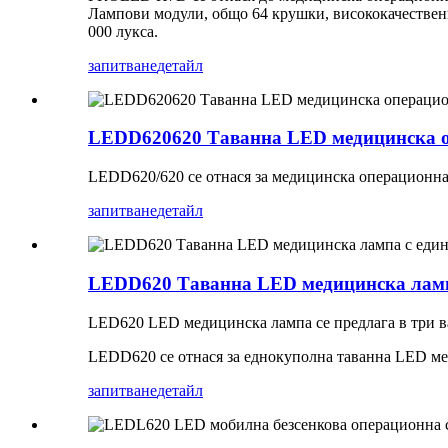
Лампови модули, общо 64 крушки, висококачествен
000 лукса.
запитване
детайл
LEDD620620 Таванна LED медицинска оп
LEDD620/620 се отнася за медицинска операционна 
запитване
детайл
LEDD620 Таванна LED медицинска лампа
LED620 LED медицинска лампа се предлага в три вар
LEDD620 се отнася за еднокуполна таванна LED м
запитване
детайл