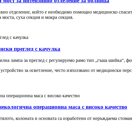
 мост за интензивно отделение за болница
ивно отделение, който е необходимо помощно медицинско спасит
 моста, суха секция и мокра секция.
ски преглед с качулка
илна лампа за преглед с регулируемо рамо тип „гъша шийка“, фо
 устройство за осветление, често използвано от медицински перс
екологична операционна маса с високо качество
лото, колоната и основата са изработени от неръждаема стомана