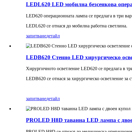
LEDL620 LED мобилна безсенкова опера
LED620 операционната лампа се предлага в три вари
LEDL620 се отнася до мобилна работна светлина.
запитване
детайл
LEDB620 Стенно LED хирургическо осве
Хирургичното осветление LED620 се предлага в три 
LEDB620 се отнася за хирургическо осветление за 
запитване
детайл
PROLED H8D таванна LED лампа с двоен
PROLED H8D се отнася до медицинска операционна 