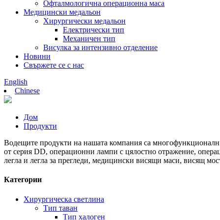
Офталмологична операционна маса
Медицински медальон
Хирургически медальон
Електрически тип
Механичен тип
Висулка за интензивно отделение
Новини
Свържете се с нас
English
Chinese
Дом
Продукти
Водещите продукти на нашата компания са многофункционални
от серия DD, операционни лампи с цялостно отражение, опер
легла и легла за прегледи, медицински висящи маси, висящ мос
Категории
Хирургическа светлина
Тип таван
Тип халоген