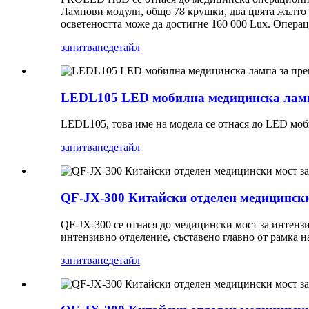
Лампови модули, общо 78 крушки, два цвята жълто 
осветеността може да достигне 160 000 Lux. Операц
запитване
детайл
LEDL105 LED мобилна медицинска лампа
LEDL105, това име на модела се отнася до LED моб
запитване
детайл
QF-JX-300 Китайски отделен медицински
QF-JX-300 се отнася до медицински мост за интенз
интензивно отделение, съставено главно от рамка на
запитване
детайл