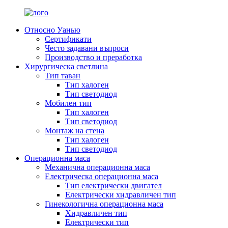
Относно Уанью
Сертификати
Често задавани въпроси
Производство и преработка
Хирургическа светлина
Тип таван
Тип халоген
Тип светодиод
Мобилен тип
Тип халоген
Тип светодиод
Монтаж на стена
Тип халоген
Тип светодиод
Операционна маса
Механична операционна маса
Електрическа операционна маса
Тип електрически двигател
Електрически хидравличен тип
Гинекологична операционна маса
Хидравличен тип
Електрически тип