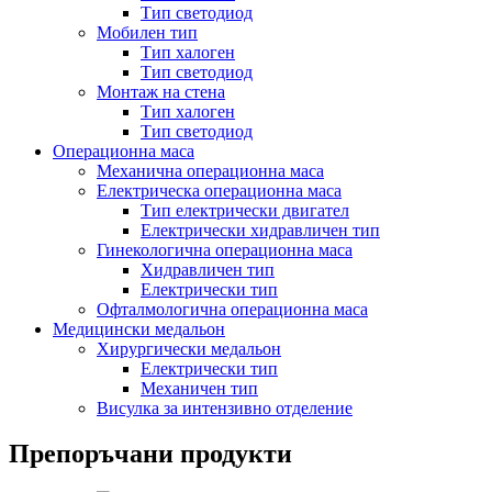
Тип светодиод
Мобилен тип
Тип халоген
Тип светодиод
Монтаж на стена
Тип халоген
Тип светодиод
Операционна маса
Механична операционна маса
Електрическа операционна маса
Тип електрически двигател
Електрически хидравличен тип
Гинекологична операционна маса
Хидравличен тип
Електрически тип
Офталмологична операционна маса
Медицински медальон
Хирургически медальон
Електрически тип
Механичен тип
Висулка за интензивно отделение
Препоръчани продукти