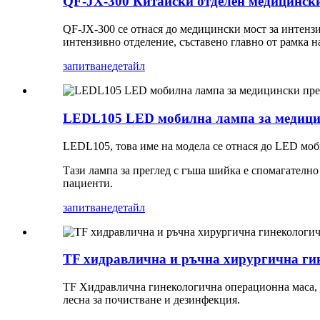
QF-JX-300 Китайски отделен медицински
QF-JX-300 се отнася до медицински мост за интенз
интензивно отделение, съставено главно от рамка на
запитване
детайл
LEDL105 LED мобилна лампа за медицин
LEDL105, това име на модела се отнася до LED моб
Тази лампа за преглед с гъша шийка е спомагателно
пациенти.
запитване
детайл
TF хидравлична и ръчна хирургична гин
TF Хидравлична гинекологична операционна маса, тя
лесна за почистване и дезинфекция.