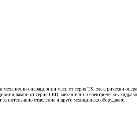
 механични операционни маси от серия TS, електрически опер
ационни лампи от серия LED, механични и електрически, хидр
т за интензивно отделение и друго медицинско оборудване.