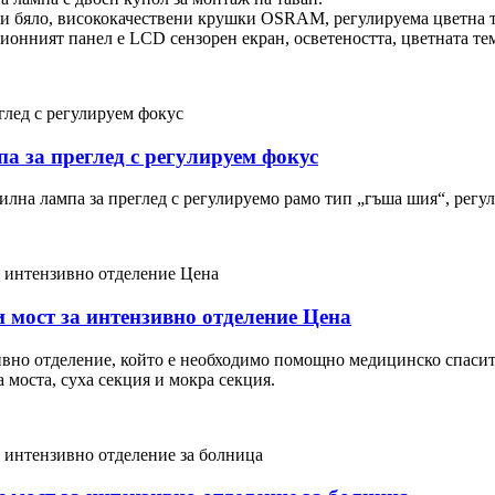
и бяло, висококачествени крушки OSRAM, регулируема цветна т
ионният панел е LCD сензорен екран, осветеността, цветната тем
 за преглед с регулируем фокус
илна лампа за преглед с регулируемо рамо тип „гъша шия“, регу
 мост за интензивно отделение Цена
ивно отделение, който е необходимо помощно медицинско спасит
 моста, суха секция и мокра секция.