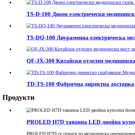
TS-D-100 Двоен електрически медицински
TS-DQ-100 Двураменна електрическа мед
QF-JX-300 Китайски отделен медицински 
TD-TS-100 Фабрична директна доставка
Продукти
PROLED H7D таванна LED двойна купол
PROLED H7D се отнася до медицинска операционна 