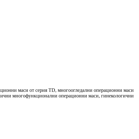
ационни маси от серия TD, многоогледални операционни маси
авлични многофункционални операционни маси, гинекологични